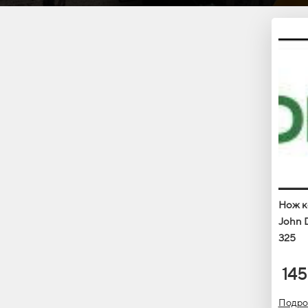
Нож к
John 
325
145
Подро