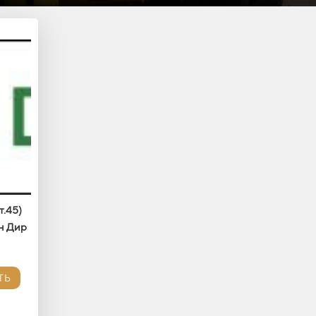
т.45)
н Дир
ТЬ