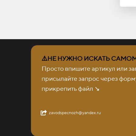
⚠️НЕ НУЖНО ИСКАТЬ САМОМУ
Просто впишите артикул или за
присылайте запрос через форму
прикрепить файл ↘️
zavodspecnozh@yandex.ru