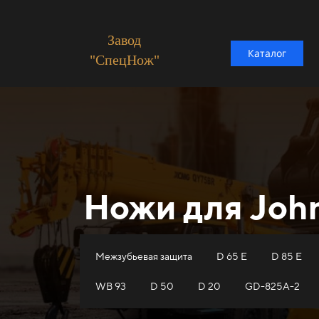
Завод
Каталог
"СпецНож"
Ножи для Joh
Межзубьевая защита
D 65 E
D 85 E
WB 93
D 50
D 20
GD-825A-2