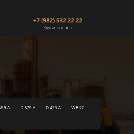
+7 (982) 532 22 22
Круглосуточно
355 A
D 375 A
D 475 A
WB 97