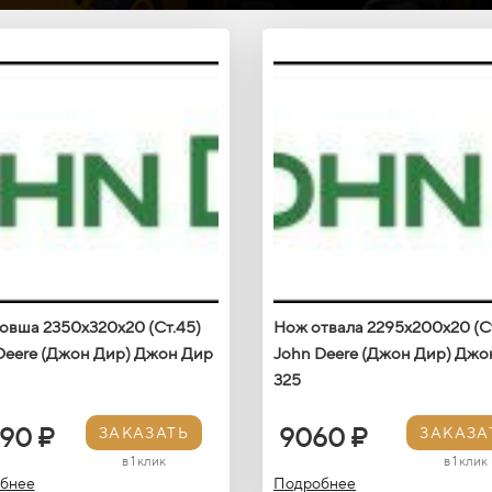
овша 2350х320х20 (Ст.45)
Нож отвала 2295х200х20 (С
Deere (Джон Дир) Джон Дир
John Deere (Джон Дир) Джо
325
90 ₽
9060 ₽
ЗАКАЗАТЬ
ЗАКАЗА
в 1 клик
в 1 клик
бнее
Подробнее