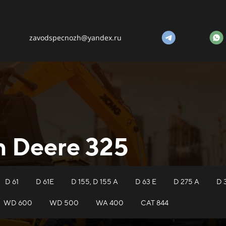
zavodspecnozh@yandex.ru
n Deere 325
D 61
D 61E
D 155, D 155 A
D 63 E
D 275 A
D 
WD 600
WD 500
WA 400
САТ 844