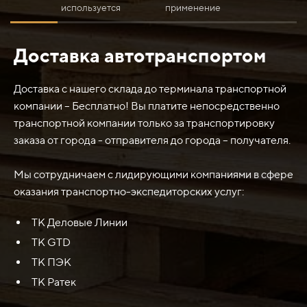
используется
применение
Доставка автотранспортом
Нож ковша 2350х320х20 (Ст.45) John Deere (Джон
Дир) Джон Дир 325 используется для работы с ковшом
экскаватора John Deere 325. Он является расходным
Доставка с нашего склада до терминала транспортной
элементом и устанавливается на нижней части ковша,
компании – Бесплатно! Вы платите непосредственно
предназначенной для захвата грунта, камней или
транспортной компании только за транспортировку
других материалов. Нож ковша служит для усиления
заказа от города - отправителя до города – получателя.
режущей кромки ковша и повышения его
производительности при выполнении земляных работ,
Мы сотрудничаем с лидирующими компаниями в сфере
строительных работ или других задач, связанных с
оказания транспортно-экспедиторских услуг:
перемещением и захватом материалов.
ТК Деловые Линии
ТК GTD
ТК ПЭК
ТК Ратек