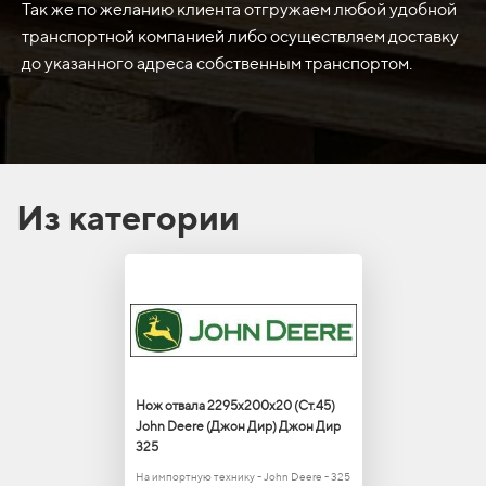
Так же по желанию клиента отгружаем любой удобной
транспортной компанией либо осуществляем доставку
до указанного адреса собственным транспортом.
Из категории
Нож отвала 2295х200х20 (Ст.45)
John Deere (Джон Дир) Джон Дир
325
На импортную технику - John Deere - 325