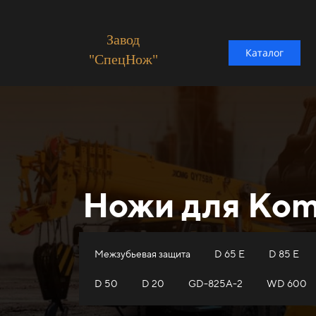
Завод
Каталог
"СпецНож"
Ножи для Кom
Межзубьевая защита
D 65 E
D 85 E
D 50
D 20
GD-825A-2
WD 600