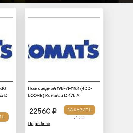
530
Нож средний 198-71-11181 (400-
su D
500HB) Кomatsu D 475 A
22560 ₽
ЗАКАЗАТЬ
ТЬ
в 1 клик
Подробнее