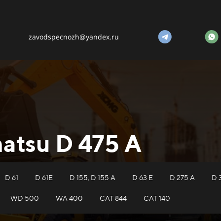
zavodspecnozh@yandex.ru
atsu D 475 A
D 61
D 61E
D 155, D 155 A
D 63 E
D 275 A
D 
WD 500
WA 400
САТ 844
CAT 140