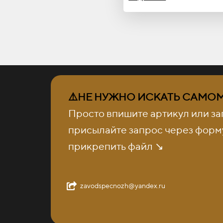
⚠️НЕ НУЖНО ИСКАТЬ САМОМУ
Просто впишите артикул или за
присылайте запрос через форму
прикрепить файл ↘️
zavodspecnozh@yandex.ru