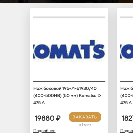
Нож боковой 195-71-61930/40
Нож б
(400-500HB) (50 мм) Кomatsu D
(400-
475 A
475 A
19880 ₽
182
ЗАКАЗАТЬ
в 1 клик
Подробнее
Подро