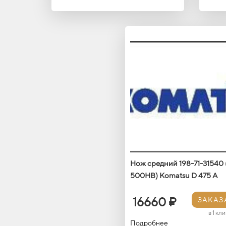
Нож средний 198-71-31540
500HB) Кomatsu D 475 A
16660 ₽
ЗАКАЗ
в 1 кли
Подробнее