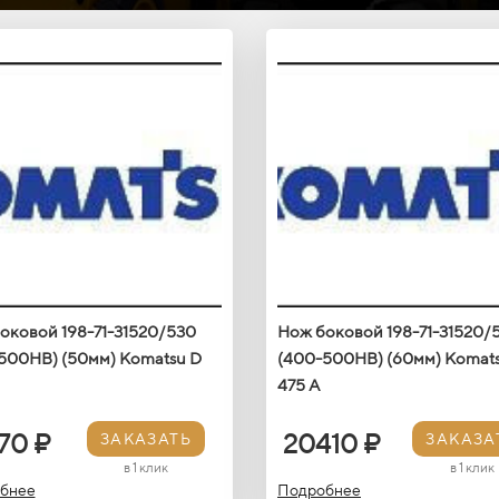
оковой 198-71-31520/530
Нож боковой 198-71-31520/
500HB) (50мм) Кomatsu D
(400-500HB) (60мм) Кomat
475 A
70 ₽
20410 ₽
ЗАКАЗАТЬ
ЗАКАЗА
в 1 клик
в 1 клик
бнее
Подробнее