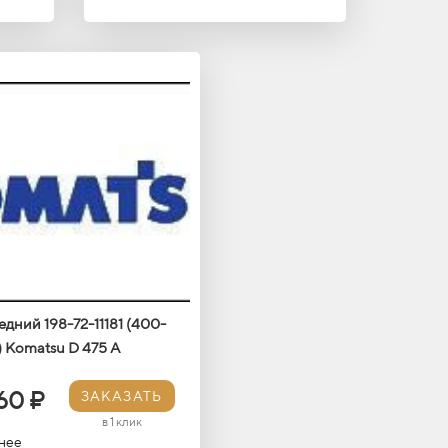
дний 198-72-11181 (400-
 Кomatsu D 475 A
60 ₽
ЗАКАЗАТЬ
в 1 клик
нее