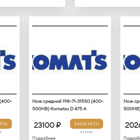
 (400-
Нож средний 198-71-31550 (400-
Нож сре
500HB) Кomatsu D 475 A
500HB)
23100 ₽
202
АТЬ
ЗАКАЗАТЬ
к
в 1 клик
Подробнее
Подроб