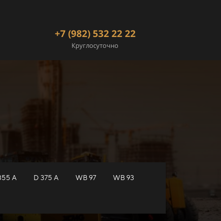
+7 (982) 532 22 22
Круглосуточно
355 A
D 375 A
WB 97
WB 93