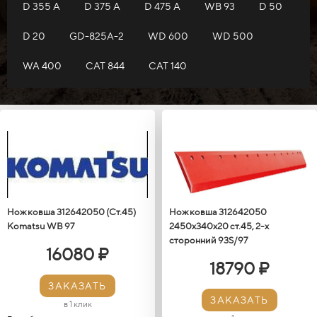
D 355 A
D 375 A
D 475 A
WB 93
D 50
D 20
GD-825A-2
WD 600
WD 500
WA 400
САТ 844
CAT 140
Нож ковша 312642050 (Ст.45)
Нож ковша 312642050
Кomatsu WB 97
2450х340х20 ст.45, 2-х
сторонний 93S/97
16080 ₽
18790 ₽
ЗАКАЗАТЬ
ЗАКАЗАТЬ
в 1 клик