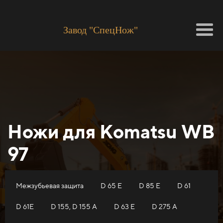
Завод "СпецНож"
Ножи для Кomatsu WB
97
Межзубьевая защита
D 65 E
D 85 E
D 61
D 61E
D 155, D 155 A
D 63 E
D 275 A