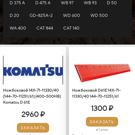
D 375 A
D 475 A
WB 97
WB 93
D 50
D 20
GD-825A-2
WD 600
WD 500
WA 400
САТ 844
CAT 140
Нож боковой 14X-71-11330/40
Нож боковой D61E 14Х-71-
(144-70-11251/61) (400-500HB)
11330/40 144-70-11251/61
Кomatsu D 61E
1300 ₽
2960 ₽
ЗАКАЗАТЬ
ЗАКАЗАТЬ
в 1 клик