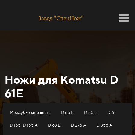
Завод "СпецНож"
Ножи для Кomatsu D
61E
Межзубьевая защита
D 65 E
D 85 E
D 61
D 155, D 155 A
D 63 E
D 275 A
D 355 A