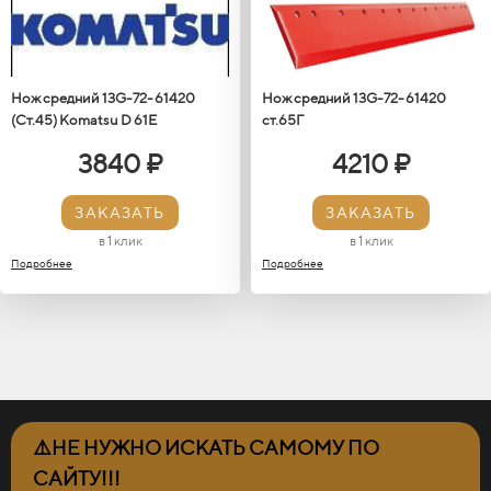
Нож средний 13G-72-61420
Нож средний 13G-72-61420
(Ст.45) Кomatsu D 61E
ст.65Г
3840 ₽
4210 ₽
ЗАКАЗАТЬ
ЗАКАЗАТЬ
в 1 клик
в 1 клик
Подробнее
Подробнее
⚠️НЕ НУЖНО ИСКАТЬ САМОМУ ПО
САЙТУ!!!