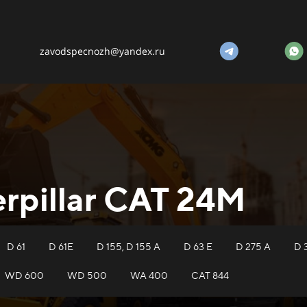
zavodspecnozh@yandex.ru
rpillar САТ 24M
D 61
D 61E
D 155, D 155 A
D 63 E
D 275 A
D 
WD 600
WD 500
WA 400
САТ 844