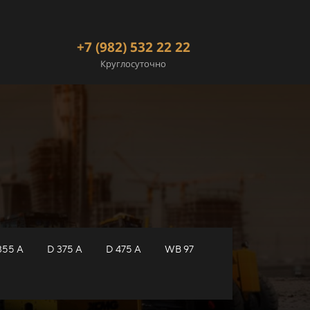
+7 (982) 532 22 22
Круглосуточно
355 A
D 375 A
D 475 A
WB 97