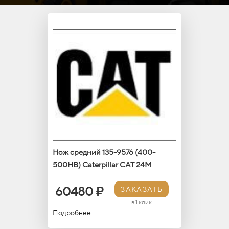
Нож средний 135-9576 (400-
500HB) Caterpillar САТ 24M
60480 ₽
ЗАКАЗАТЬ
в 1 клик
Подробнее