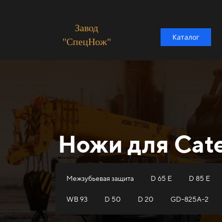
Завод
Каталог
"СпецНож"
Ножи для Cate
Межзубьевая защита
D 65 E
D 85 E
WB 93
D 50
D 20
GD-825A-2