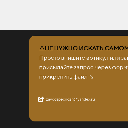
⚠️НЕ НУЖНО ИСКАТЬ САМОМУ
Просто впишите артикул или за
присылайте запрос через форму
прикрепить файл ↘️
zavodspecnozh@yandex.ru