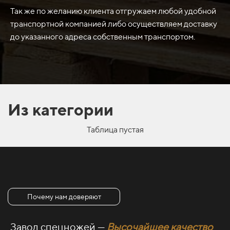
созданием качественного дорожного покрытия.
Так же по желанию клиента отгружаем любой удобной
транспортной компанией либо осуществляем доставку
до указанного адреса собственным транспортом.
Из категории
Таблица пустая
Почему нам доверяют
Завод спецножей —
Высочайшее качество