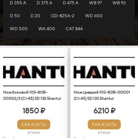
D 355 A
D 375 A
D 475 A
WB 97
WB 93
D 50
D 20
GD-825A-2
WD 600
WD 500
WA 400
САТ 844
Нож боковой 10S-80B-
Нож средний 10S-80B-00001
00002/3 (Ст.45) SD 13S Shantui
(Ст.45) SD 13S Shantui
1850 ₽
6210 ₽
ЗАКАЗАТЬ
ЗАКАЗАТЬ
в 1 клик
в 1 клик