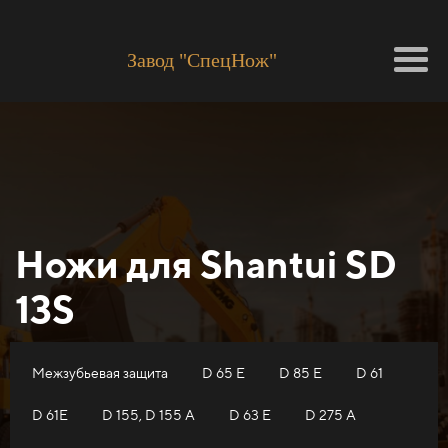
Завод "СпецНож"
Ножи для Shantui SD
13S
Межзубьевая защита
D 65 E
D 85 E
D 61
D 61E
D 155, D 155 A
D 63 E
D 275 A