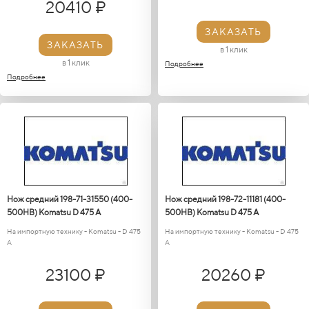
20410 ₽
ЗАКАЗАТЬ
ЗАКАЗАТЬ
в 1 клик
в 1 клик
Подробнее
Подробнее
Нож средний 198-71-31550 (400-
Нож средний 198-72-11181 (400-
500HB) Кomatsu D 475 A
500HB) Кomatsu D 475 A
На импортную технику - Кomatsu - D 475
На импортную технику - Кomatsu - D 475
A
A
23100 ₽
20260 ₽