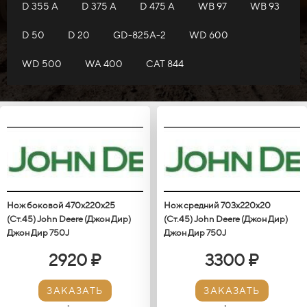
D 355 A
D 375 A
D 475 A
WB 97
WB 93
D 50
D 20
GD-825A-2
WD 600
WD 500
WA 400
САТ 844
Нож боковой 470х220х25
Нож средний 703х220х20
(Ст.45) John Deere (Джон Дир)
(Ст.45) John Deere (Джон Дир)
Джон Дир 750J
Джон Дир 750J
2920 ₽
3300 ₽
ЗАКАЗАТЬ
ЗАКАЗАТЬ