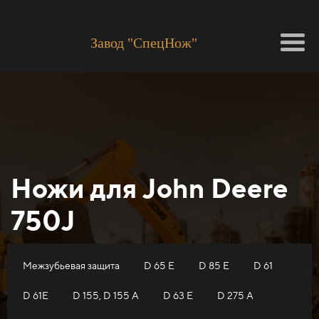
Завод "СпецНож"
Ножи для John Deere
750J
Межзубьевая защита
D 65 E
D 85 E
D 61
D 61E
D 155, D 155 A
D 63 E
D 275 A