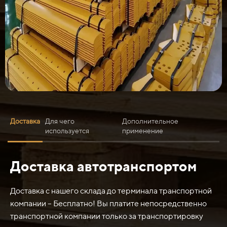
Доставка
Для чего
Дополнительное
используется
применение
Доставка автотранспортом
Нож средний Т20/35/500/330 46-93-22 (6 отверстий)
Четра (Промтрактор) обычно используется в сельском
хозяйстве и строительстве для выполнения различных
Доставка с нашего склада до терминала транспортной
операций, таких как:
компании – Бесплатно! Вы платите непосредственно
- Заготовка сена или соломы
транспортной компании только за транспортировку