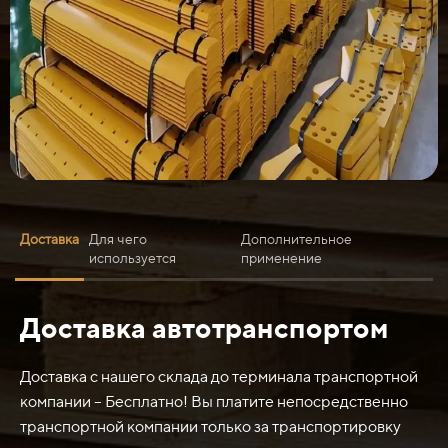
Доставка
Для чего
Дополнительное
используется
применение
Доставка автотранспортом
Нож средний Т11.01 011501-93-23-01 (4 отверстия
прямой) импорт Четра (Промтрактор) обычно
используется в сельскохозяйственной и строительной
Доставка с нашего склада до терминала транспортной
областях для выполнения различных задач. Вот
компании – Бесплатно! Вы платите непосредственно
несколько типичных применений этого ножа:
транспортной компании только за транспортировку