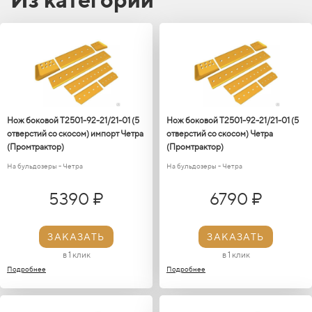
зависимости от конкретных требований работы, но
обычно его используют для быстрой и эффективной
обработки поверхности или сбора материала.
Нож боковой Т2501-92-21/21-01 (5
Нож боковой Т2501-92-21/21-01 (5
отверстий со скосом) импорт Четра
отверстий со скосом) Четра
(Промтрактор)
(Промтрактор)
На бульдозеры - Четра
На бульдозеры - Четра
5390 ₽
6790 ₽
ЗАКАЗАТЬ
ЗАКАЗАТЬ
в 1 клик
в 1 клик
Подробнее
Подробнее