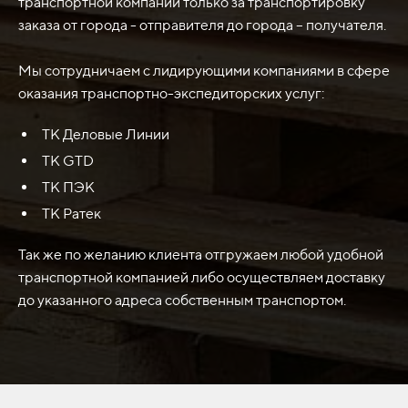
транспортной компании только за транспортировку
текстильную промышленность, автомобильное
заказа от города - отправителя до города – получателя.
производство, производство обуви и т.д. Этот тип ножа
может обеспечивать точную и чистую резку
Мы сотрудничаем с лидирующими компаниями в сфере
материалов благодаря своей уникальной конструкции
оказания транспортно-экспедиторских услуг:
и острому лезвию.
ТК Деловые Линии
ТК GTD
ТК ПЭК
ТК Ратек
Так же по желанию клиента отгружаем любой удобной
транспортной компанией либо осуществляем доставку
до указанного адреса собственным транспортом.