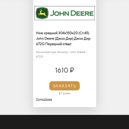
Нож средний 304х150х20 (Ст.45)
John Deere (Джон Дир) Джон Дир
672G Передний отвал
На импортную технику - John Deere -
672G
1610 ₽
ЗАКАЗАТЬ
в 1 клик
Подробнее