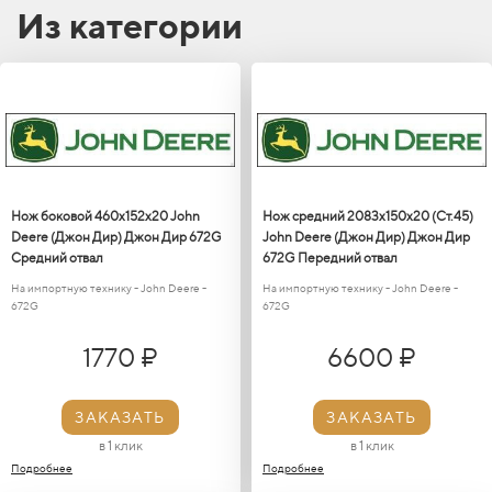
Из категории
Нож боковой 460х152х20 John
Нож средний 2083х150х20 (Ст.45)
Deere (Джон Дир) Джон Дир 672G
John Deere (Джон Дир) Джон Дир
Средний отвал
672G Передний отвал
На импортную технику - John Deere -
На импортную технику - John Deere -
672G
672G
1770 ₽
6600 ₽
ЗАКАЗАТЬ
ЗАКАЗАТЬ
в 1 клик
в 1 клик
Подробнее
Подробнее