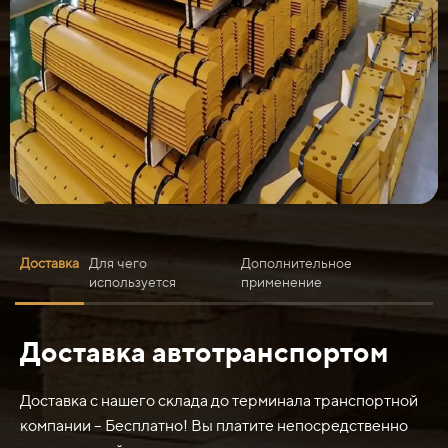
Доставка
Для чего
Дополнительное
используется
применение
Доставка автотранспортом
Нож средний 672G 2130х200х20 ст.65Г наиболее
вероятно используется для резки различных
материалов, таких как кожа, резина, ткань, пластик и
Доставка с нашего склада до терминала транспортной
другие подобные материалы. Он может иметь
компании – Бесплатно! Вы платите непосредственно
применение в различных отраслях, включая