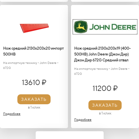
Нож средний 2130х203х20 импорт
Нож средний 2130x203x19 (400-
500HB
500HB) John Deere (Джон Дир)
Джон Дир 672G Средний отвал
На импортную технику - John Deere -
672G
На импортную технику - John Deere -
672G
13610 ₽
11200 ₽
ЗАКАЗАТЬ
ЗАКАЗАТЬ
в 1 клик
в 1 клик
Подробнее
Подробнее