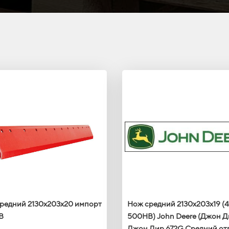
редний 2130х203х20 импорт
Нож средний 2130x203x19 (
B
500HB) John Deere (Джон Д
Джон Дир 672G Средний от