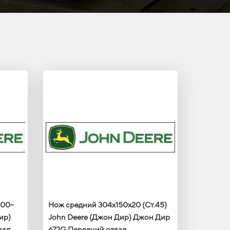
400-
Нож средний 304х150х20 (Ст.45)
ир)
John Deere (Джон Дир) Джон Дир
вал
672G Передний отвал