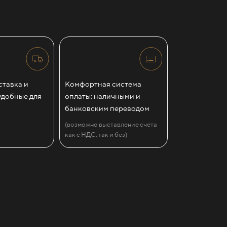
тавка и
Комфортная система
удобные для
оплаты: наличными и
банковским переводом
(возможно выставление счета
как с НДС, так и без)