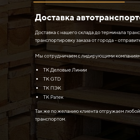
Доставка автотранспор
Нож средний 2083х150х20 (Ст.45) John Deere
используется в комплекте с передним отвало
Доставка с нашего склада до терминала тран
Передний отвал является частью специализи
транспортировку заказа от города - отправит
установлен на передней части машины и испол
дороге.
Мы сотрудничаем с лидирующими компаниями
ТК Деловые Линии
Нож средний, в свою очередь, является запа
использоваться для подрезки и удаления рас
ТК GTD
ТК ПЭК
Таким образом, нож средний John Deere (Дж
ТК Ратек
строительных и дорожных работ, требующих
Так же по желанию клиента отгружаем любой
транспортом.