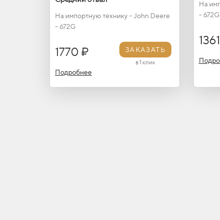
На имп
- 672G
На импортную технику - John Deere
- 672G
136
1770 ₽
ЗАКАЗАТЬ
Подро
в 1 клик
Подробнее