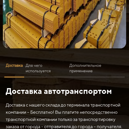
Доставка
Для чего
Дополнительное
используется
применение
Доставка автотранспортом
Нож средний 2130х150х20 из стали 65Г используется
для различных целей, включая:
Доставка с нашего склада до терминала транспортной
1. Резка и расчистка различных материалов, таких как
компании – Бесплатно! Вы платите непосредственно
дерево, пластик, кожа и т.д.
транспортной компании только за транспортировку
2. Изготовление инструментов и приспособлений,
заказа от города - отправителя до города – получателя.