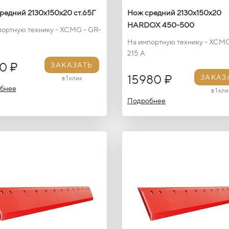
редний 2130х150х20 ст.65Г
Нож средний 2130х150х20
HARDOX 450-500
портную технику - XCMG - GR-
На импортную технику - XCMG
215 A
0 ₽
ЗАКАЗАТЬ
15980 ₽
ЗАКАЗ
в 1 клик
бнее
в 1 кли
Подробнее