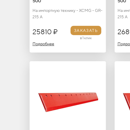
500
500
На импортную технику - XCMG - GR-
На им
215 A
215 A
25810 ₽
268
ЗАКАЗАТЬ
в 1 клик
Подробнее
Подро