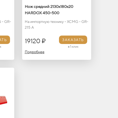
Нож средний 2130х180х20
HARDOX 450-500
 - GR-
На импортную технику - XCMG - GR-
215 A
19120 ₽
АТЬ
ЗАКАЗАТЬ
к
в 1 клик
Подробнее