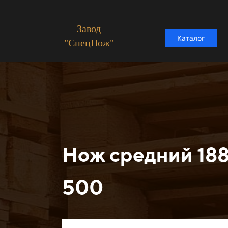
Завод
Каталог
"СпецНож"
Нож средний 18
500