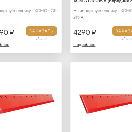
XCMG GR-215 A (передний о
портную технику - XCMG - GR-
На импортную технику - XCMG
215 A
90 ₽
4290 ₽
ЗАКАЗАТЬ
ЗАКАЗ
в 1 клик
в 1 кли
бнее
Подробнее