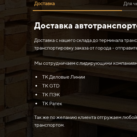
Доставка
Для ч
Доставка автотранспор
Нож средний 1880х200х15 HARDOX 450-500 о
применяется в машиностроении и строительств
450-500 могут использоваться в сельском хо
Доставка с нашего склада до терминала тран
транспортировку заказа от города - отправит
Мы сотрудничаем с лидирующими компаниями
ТК Деловые Линии
ТК GTD
ТК ПЭК
ТК Ратек
Так же по желанию клиента отгружаем любой
транспортом.