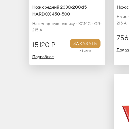
Нож средний 2030х200х15
Нож с
HARDOX 450-500
На им
215 A
На импортную технику - XCMG - GR-
215 A
756
15120 ₽
ЗАКАЗАТЬ
Подро
в 1 клик
Подробнее