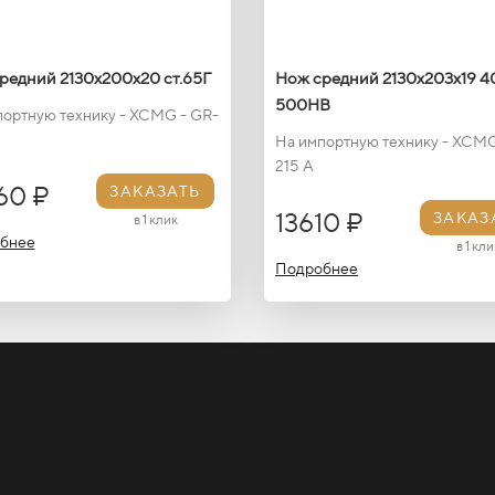
редний 2130х200х20 ст.65Г
Нож средний 2130х203х19 4
500HB
портную технику - XCMG - GR-
На импортную технику - XCMG
215 A
60 ₽
ЗАКАЗАТЬ
13610 ₽
ЗАКАЗ
в 1 клик
бнее
в 1 кли
Подробнее