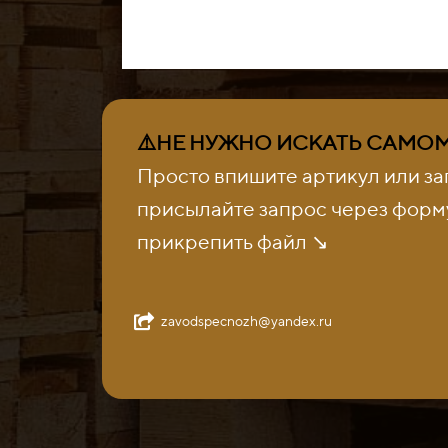
⚠️НЕ НУЖНО ИСКАТЬ САМОМУ
Просто впишите артикул или за
присылайте запрос через форму
прикрепить файл ↘️
zavodspecnozh@yandex.ru