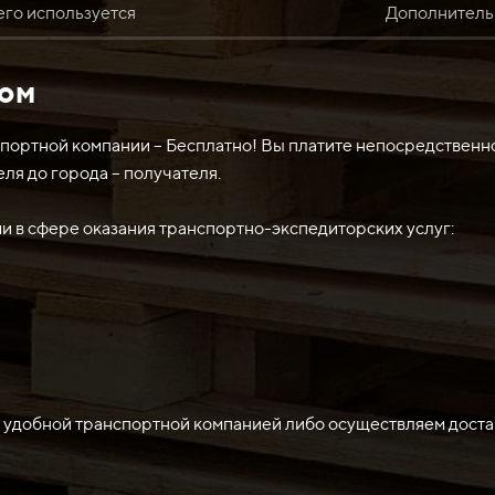
его используется
Дополнитель
том
бычно используется для различных задач, требующих прочн
е для резки и обработки материалов, таких как сталь, бето
зяйстве и лесозаготовке для обработки древесины и других 
спортной компании – Бесплатно! Вы платите непосредственн
еля до города – получателя.
 в сфере оказания транспортно-экспедиторских услуг:
 удобной транспортной компанией либо осуществляем доста