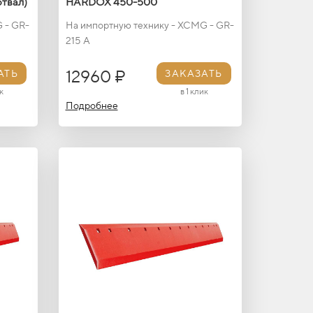
твал)
HARDOX 450-500
 - GR-
На импортную технику - XCMG - GR-
215 A
12960 ₽
АТЬ
ЗАКАЗАТЬ
к
в 1 клик
Подробнее