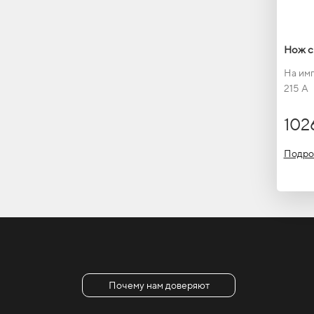
Нож с
На им
215 A
102
Подро
Почему нам доверяют