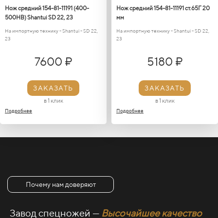
Нож средний 154-81-11191 (400-
Нож средний 154-81-11191 ст.65Г 20
500HB) Shantui SD 22, 23
мм
На импортную технику - Shantui - SD 22,
На импортную технику - Shantui - SD 22,
23
23
7600 ₽
5180 ₽
ЗАКАЗАТЬ
ЗАКАЗАТЬ
в 1 клик
в 1 клик
Подробнее
Подробнее
Почему нам доверяют
Завод спецножей —
Высочайшее качество