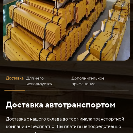
Доставка
Для чего
Дополнительное
используется
применение
Доставка автотранспортом
Нож средний модели 154-81-11191 ст.65Г 25 мм может
использоваться для различных задач, включая:
Доставка с нашего склада до терминала транспортной
1. Резка и обработка материалов: нож может
компании – Бесплатно! Вы платите непосредственно
использоваться для резки бумаги, картона, тканей,