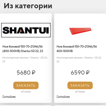
размещение упаковок и т. д.
Из категории
Обратите внимание, что точное использование ножа
может различаться в зависимости от предпочтений и
конкретных потребностей пользователя.
Нож боковой 150-70-21346/56
Нож боковой 150-70-21346/56
(400-500HB) Shantui SD 22, 23
400-500HB
На импортную технику - Shantui - SD 22,
На импортную технику - Shantui - SD 22,
23
23
5680 ₽
6590 ₽
ЗАКАЗАТЬ
ЗАКАЗАТЬ
в 1 клик
в 1 клик
Подробнее
Подробнее