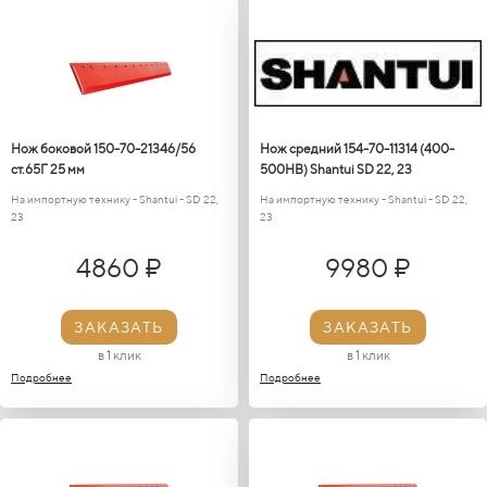
Нож боковой 150-70-21346/56
Нож средний 154-70-11314 (400-
ст.65Г 25 мм
500HB) Shantui SD 22, 23
На импортную технику - Shantui - SD 22,
На импортную технику - Shantui - SD 22,
23
23
4860 ₽
9980 ₽
ЗАКАЗАТЬ
ЗАКАЗАТЬ
в 1 клик
в 1 клик
Подробнее
Подробнее