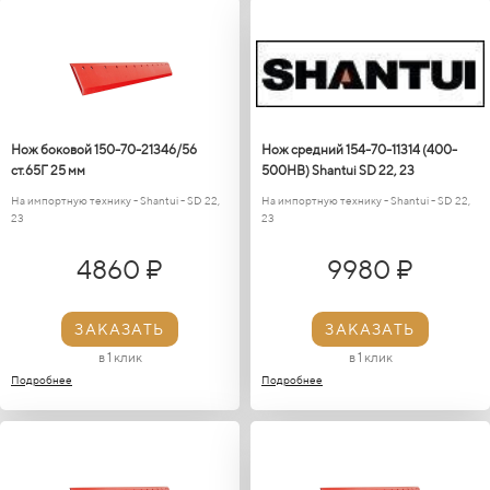
Нож боковой 150-70-21346/56
Нож средний 154-70-11314 (400-
ст.65Г 25 мм
500HB) Shantui SD 22, 23
На импортную технику - Shantui - SD 22,
На импортную технику - Shantui - SD 22,
23
23
4860 ₽
9980 ₽
ЗАКАЗАТЬ
ЗАКАЗАТЬ
в 1 клик
в 1 клик
Подробнее
Подробнее