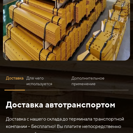
Доставка
Для чего
Дополнительное
используется
применение
Доставка автотранспортом
Нож средний 154-81-11191 ст.65Г 20 мм обычно
используется для различных операций по резке и
обработке материалов.
Доставка с нашего склада до терминала транспортной
компании – Бесплатно! Вы платите непосредственно
Он может использоваться для следующих целей: