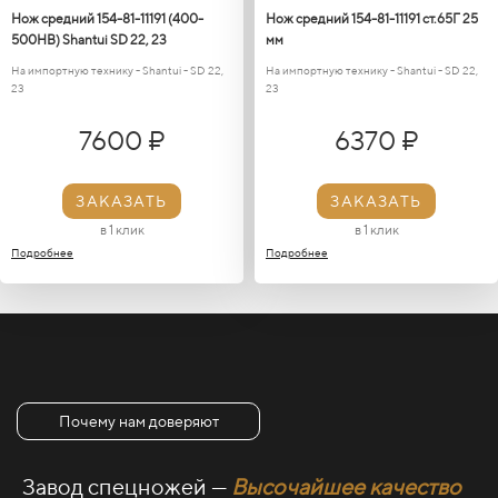
Нож средний 154-81-11191 (400-
Нож средний 154-81-11191 ст.65Г 25
500HB) Shantui SD 22, 23
мм
На импортную технику - Shantui - SD 22,
На импортную технику - Shantui - SD 22,
23
23
7600 ₽
6370 ₽
ЗАКАЗАТЬ
ЗАКАЗАТЬ
в 1 клик
в 1 клик
Подробнее
Подробнее
Почему нам доверяют
Завод спецножей —
Высочайшее качество