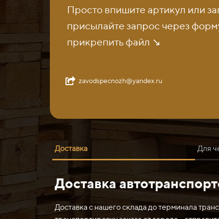
Просто впишите артикул или за
присылайте запрос через форму
прикрепить файл ↘️
zavodspecnozh@yandex.ru
Доставка
Для ч
Доставка автотранспор
Нож 1525х130х30 бронированный может исполь
1. В индустрии: бронированный нож может исп
Доставка с нашего склада до терминала тран
керамика.