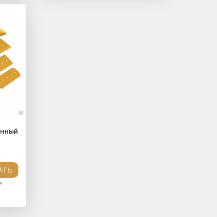
анный
АТЬ
к