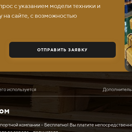
прос с указанием модели техники и
 на сайте, с возможностью
ОТПРАВИТЬ ЗАЯВКУ
его используется
Дополнитель
том
зоваться для различных задач в разных отраслях и областя
ользоваться для резки и обработки материалов с высокой пр
спортной компании – Бесплатно! Вы платите непосредственн