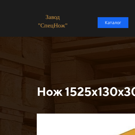
Завод
Каталог
"СпецНож"
Нож 1525х130х3