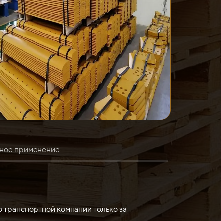
ное применение
х:
очностью, таких как металлы, стекло или
о транспортной компании только за