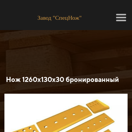
Завод "СпецНож"
Нож 1260х130х30 бронированный