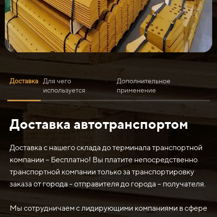
Доставка
Для чего
Дополнительное
используется
применение
Доставка автотранспортом
Нож 1260х130х30 бронированный обычно
используется для различных задач, требующих
высокой прочности и стойкости. Он может
Доставка с нашего склада до терминала транспортной
использоваться для резки или раскраивания твердых
компании – Бесплатно! Вы платите непосредственно
материалов, таких как металлы, пластик, камень или
транспортной компании только за транспортировку
дерево. Благодаря своей бронированной конструкции,
заказа от города - отправителя до города – получателя.
нож обладает значительной прочностью и
устойчивостью к износу, что позволяет ему справляться
Мы сотрудничаем с лидирующими компаниями в сфере