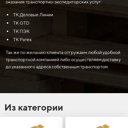
с тяжелыми задачами и долго сохранять свои рабочие
оказания транспортно-экспедиторских услуг:
характеристики.
ТК Деловые Линии
ТК GTD
ТК ПЭК
ТК Ратек
Так же по желанию клиента отгружаем любой удобной
транспортной компанией либо осуществляем доставку
до указанного адреса собственным транспортом.
Из категории