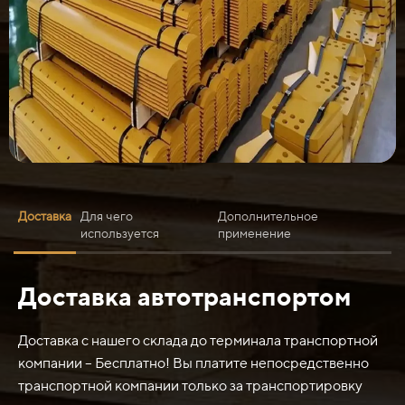
Доставка
Для чего
Дополнительное
используется
применение
Доставка автотранспортом
Нож средний ГС-18.07, 25.09 257.07.12.00.002
(1040х180х20) (средний отвал) - это инструмент,
который используется в строительстве и дорожных
Доставка с нашего склада до терминала транспортной
работах для выполнения следующих задач:
компании – Бесплатно! Вы платите непосредственно
транспортной компании только за транспортировку