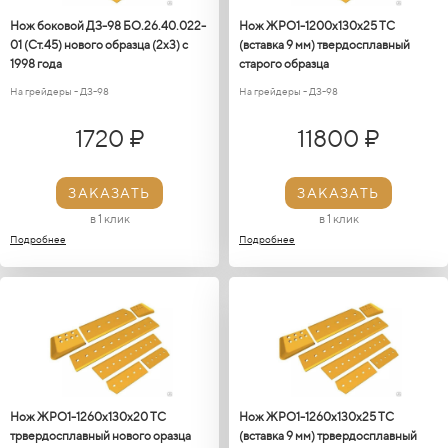
Нож боковой ДЗ-98 БО.26.40.022-
Нож ЖРО1-1200х130х25 ТС
01 (Ст.45) нового образца (2х3) с
(вставка 9 мм) твердосплавный
1998 года
старого образца
На грейдеры - ДЗ-98
На грейдеры - ДЗ-98
1720 ₽
11800 ₽
ЗАКАЗАТЬ
ЗАКАЗАТЬ
в 1 клик
в 1 клик
Подробнее
Подробнее
Нож ЖРО1-1260х130х20 ТС
Нож ЖРО1-1260х130х25 ТС
трвердосплавный нового оразца
(вставка 9 мм) трвердосплавный