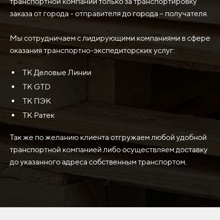
транспортной компании только за транспортировку
Конкретный размер и материал ножа указывают на его
заказа от города - отправителя до города – получателя.
прочность и эффективность в определенных условиях.
HARDOX 450-500 - это абразивностойкая сталь,
Мы сотрудничаем с лидирующими компаниями в сфере
которая обладает высокой практической
оказания транспортно-экспедиторских услуг:
применимостью в реалиях производственных
ТК Деловые Линии
процессов.
ТК GTD
ТК ПЭК
ТК Ратек
Так же по желанию клиента отгружаем любой удобной
транспортной компанией либо осуществляем доставку
до указанного адреса собственным транспортом.