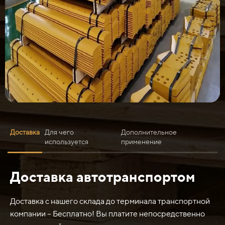
Доставка
Для чего
Дополнительное
используется
применение
Доставка автотранспортом
Нож средний ДЗ-98Б.23.01.011 используется для
различных операций резки, штамповки и формовки
материалов. Он может быть использован в
Доставка с нашего склада до терминала транспортной
металлургической промышленности, машиностроении,
компании – Бесплатно! Вы платите непосредственно
строительстве и других отраслях промышленности.