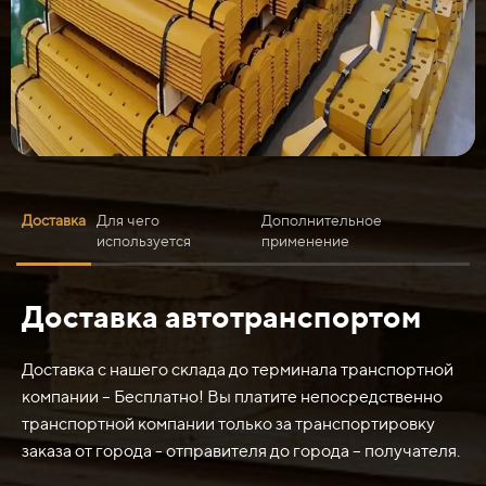
Доставка
Для чего
Дополнительное
используется
применение
Доставка автотранспортом
Нож средний ДЗ-98 067.55.11.004-01 (лист 65Г)
обычно используется в различных отраслях, где
требуется резка или разделка материалов. Некоторые
Доставка с нашего склада до терминала транспортной
из его типичных применений включают:
компании – Бесплатно! Вы платите непосредственно
транспортной компании только за транспортировку
1. Обработка металла: Нож может применяться для
заказа от города - отправителя до города – получателя.
резки и прочих операций по обработке и изготовлению