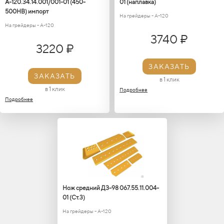
А-120.34.14.001/001-01 (450-
01 (наплавка)
500HB) импорт
На грейдеры - А-120
На грейдеры - А-120
3740 ₽
3220 ₽
ЗАКАЗАТЬ
ЗАКАЗАТЬ
в 1 клик
в 1 клик
Подробнее
Подробнее
Нож средний ДЗ-98 067.55.11.004-
01 (Ст.3)
На грейдеры - А-120