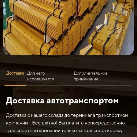
Доставка
Для чего
Дополнительное
используется
применение
Доставка автотранспортом
Нож средний ДЗ-180 225.21.00.00.008 (передний
отвал) с наплавкой используется в строительстве и
дорожных работах для различных задач. Он
Доставка с нашего склада до терминала транспортной
устанавливается на специализированное
компании – Бесплатно! Вы платите непосредственно
оборудование, такое как дорожные катки, бульдозеры
транспортной компании только за транспортировку