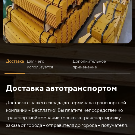
Доставка
Для чего
Дополнительное
используется
применение
Доставка автотранспортом
Нож средний Б-170, Т-130 067.55.11.004-02, 80-52-61
(Ст.3) является режущим инструментом и используется
для различных целей. Вот некоторые из них:
Доставка с нашего склада до терминала транспортной
компании – Бесплатно! Вы платите непосредственно
1. Работы по раскраиванию и резке материалов. Нож
транспортной компании только за транспортировку
может использоваться для резки тканей, кожи,
заказа от города - отправителя до города – получателя.
пластиков и других подобных материалов.