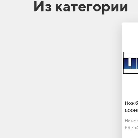
Из категории
Нож б
500HB
На имп
PR 75