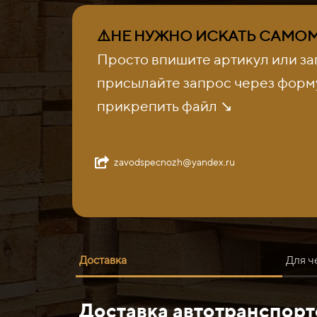
⚠️НЕ НУЖНО ИСКАТЬ САМОМУ
Просто впишите артикул или за
присылайте запрос через форму
прикрепить файл ↘️
zavodspecnozh@yandex.ru
Доставка
Для ч
Доставка автотранспор
Нож средний 9413950 (400-500HB) Liebherr P