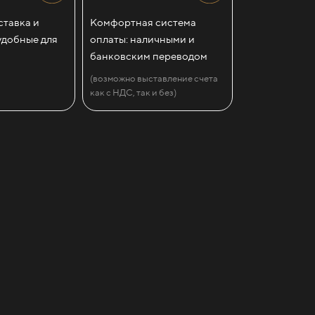
тавка и
Комфортная система
удобные для
оплаты: наличными и
банковским переводом
(возможно выставление счета
как с НДС, так и без)