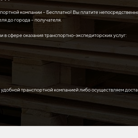
а, обеспечивая эффективное снятие грунта или материала с п
дозера и помогает улучшить его производительность и эффе
спортной компании – Бесплатно! Вы платите непосредственн
еля до города – получателя.
 в сфере оказания транспортно-экспедиторских услуг:
 удобной транспортной компанией либо осуществляем доста