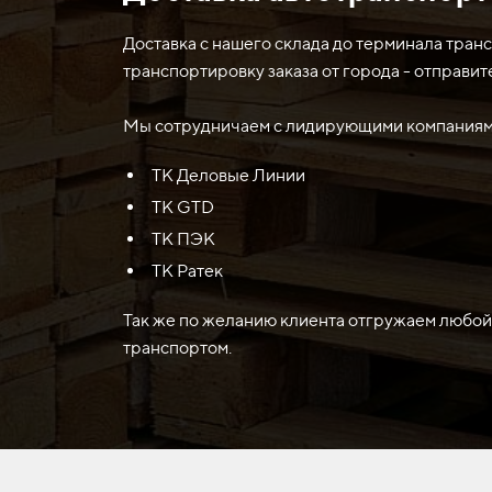
работы в условиях высокой нагрузки и износ
одним из элементов плужного механизма буль
Доставка с нашего склада до терминала тран
транспортировку заказа от города - отправит
Мы сотрудничаем с лидирующими компаниями
ТК Деловые Линии
ТК GTD
ТК ПЭК
ТК Ратек
Так же по желанию клиента отгружаем любой
транспортом.