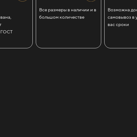
Все размеры в наличии и в
Возможна дос
вана,
большом количестве
самовывоз в 
т
вас сроки
 ГОСТ