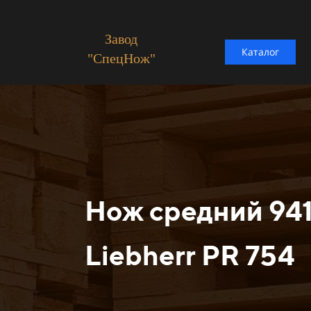
Завод
Каталог
"СпецНож"
Нож средний 94
Liebherr PR 754