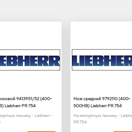
оковой 9413951/52 (400-
Нож средний 9792110 (400-
) Liebherr PR 754
500HB) Liebherr PR 754
ортную технику - Liebherr -
На импортную технику - Liebhe
4
PR 754