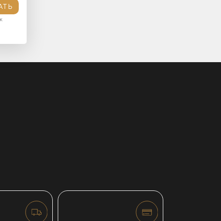
АТЬ
к