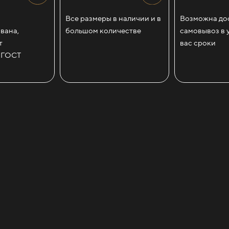
Все размеры в наличии и в
Возможна дос
вана,
большом количестве
самовывоз в 
т
вас сроки
 ГОСТ