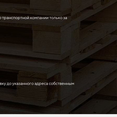
целей, в зависимости от нужд пользователя.
о транспортной компании только за
ктов приготовления пищи. Благодаря своему
я резки различных материалов, таких как
анных с рукоделием, текстилем или
для расчленения и обработки улова, а также
вку до указанного адреса собственным
ля различных задач выживания, таких как
езьба по дереву, изготовление инструментов