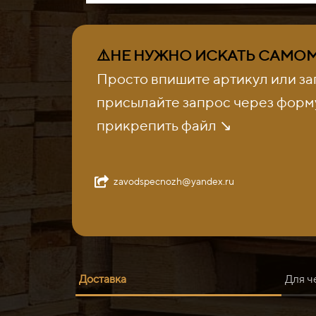
⚠️НЕ НУЖНО ИСКАТЬ САМОМУ
Просто впишите артикул или за
присылайте запрос через форму
прикрепить файл ↘️
zavodspecnozh@yandex.ru
Доставка
Для ч