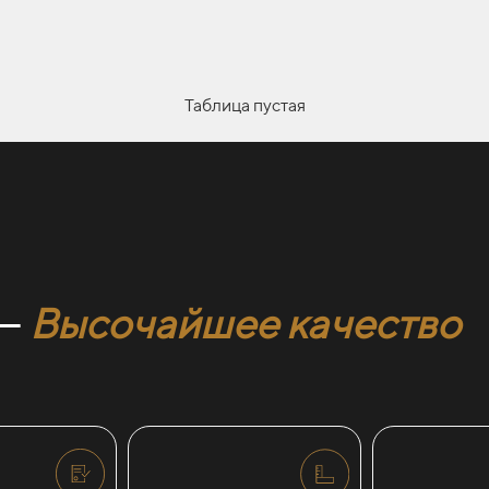
 ножа требует особой осторожности и должно выполняться 
Таблица пустая
 —
Высочайшее качество