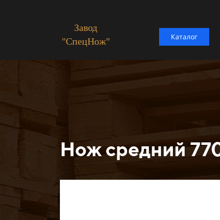
Завод
Каталог
"СпецНож"
Нож средний 770