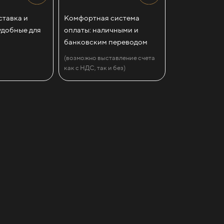
тавка и
Комфортная система
удобные для
оплаты: наличными и
банковским переводом
(возможно выставление счета
как с НДС, так и без)