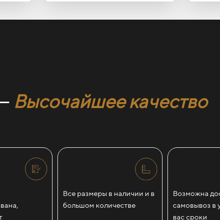
 —
Высочайшее качество
Все размеры в наличии и в
Возможна дос
вана,
большом количестве
самовывоз в 
т
вас сроки