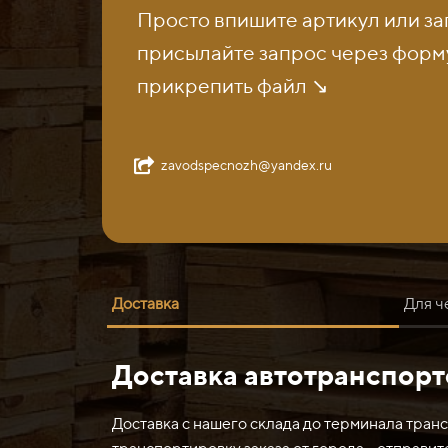
Просто впишите артикул или за
присылайте запрос через форму
прикрепить файл ↘️
zavodspecnozh@yandex.ru
Доставка
Для ч
Доставка автотранспор
Нож средний 749-96-164 (7 отв) с наплавкой 
разделка и обработка различных материалов, в
Доставка с нашего склада до терминала тран
Такой нож может использоваться в таких отр