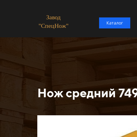
Завод
Каталог
"СпецНож"
Нож средний 749-