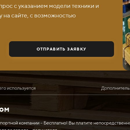
прос с указанием модели техники и
 на сайте, с возможностью
ОТПРАВИТЬ ЗАЯВКУ
его используется
Дополнитель
том
часто используется в ручной и машинной обработке металла. 
ключая металл, пластик, кожу и т.д.
спортной компании – Бесплатно! Вы платите непосредственн
аслях, как машиностроение, металлообработка, строительств