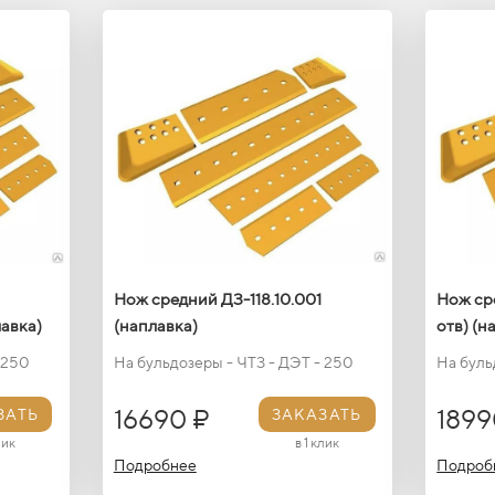
Нож средний ДЗ-118.10.001
Нож ср
лавка)
(наплавка)
отв) (н
 250
На бульдозеры - ЧТЗ - ДЭТ - 250
На буль
16690 ₽
1899
ЗАТЬ
ЗАКАЗАТЬ
лик
в 1 клик
Подробнее
Подроб