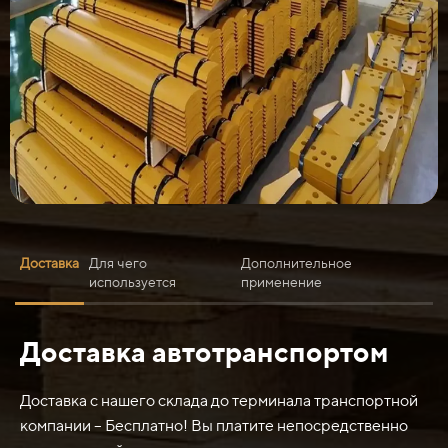
Доставка
Для чего
Дополнительное
используется
применение
Доставка автотранспортом
Нож средний 6718007 х1880х200х16 ст.45
используется в различных сферах:
Доставка с нашего склада до терминала транспортной
1. Промышленности: такой нож может использоваться
компании – Бесплатно! Вы платите непосредственно
для резки и обработки различных материалов, таких