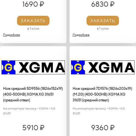
1690 ₽
6830 ₽
ЗАКАЗАТЬ
ЗАКАЗАТЬ
в 1 клик
в 1 клик
Подробнее
Подробнее
Нож средний 5D9556 (1826x152x19)
Нож средний 7D1576 (1826x203x19)
(400-500HB) XGMA XG 31651
(M.20) (400-500HB) XGMA XG
(средний отвал)
31651 (средний отвал)
На импортную технику - XGMA - XG
На импортную технику - XGMA - XG
31651
31651
5910 ₽
9360 ₽