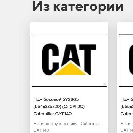
Из категории
Нож боковой 6Y2805
Нож б
(554х235х20) (Ст.09Г2С)
(565х
Caterpillar CAT 140
Caterp
На импортную технику - Caterpillar -
На имп
CAT 140
CAT 1