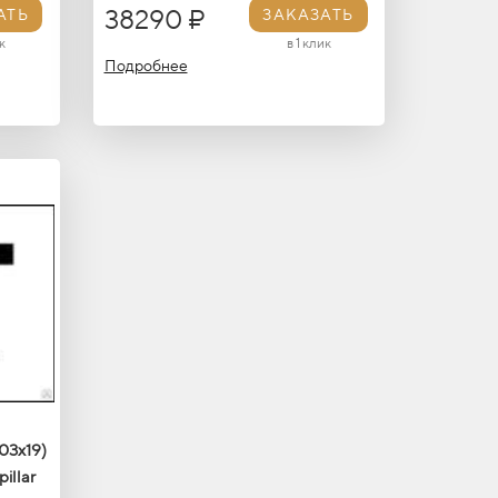
38290 ₽
АТЬ
ЗАКАЗАТЬ
к
в 1 клик
Подробнее
03x19)
illar