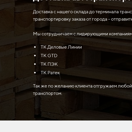
строительных операций. Он предназначен для
как гравий, песок и грунт. Нож изготовлен и
Доставка с нашего склада до терминала тран
износу при работе с твердыми материалами.
транспортировку заказа от города - отправит
Мы сотрудничаем с лидирующими компаниями
ТК Деловые Линии
ТК GTD
ТК ПЭК
ТК Ратек
Так же по желанию клиента отгружаем любой
транспортом.