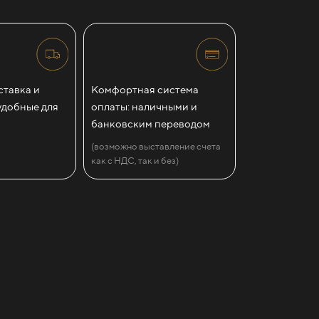
тавка и
Комфортная система
удобные для
оплаты: наличными и
банковским переводом
(возможно выставление счета
как с НДС, так и без)