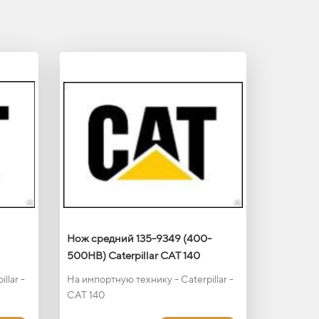
Нож средний 135-9349 (400-
500HB) Caterpillar CAT 140
llar -
На импортную технику - Caterpillar -
CAT 140