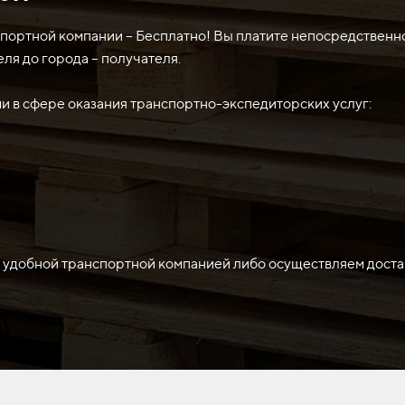
 рытья, разрыхления и срезания грунта, а также для расчист
з высокопрочной стали и имеет высокую твердость, что обеспе
спортной компании – Бесплатно! Вы платите непосредственн
еля до города – получателя.
 в сфере оказания транспортно-экспедиторских услуг:
 удобной транспортной компанией либо осуществляем доста