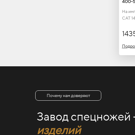
400-5
На имп
CAT 1
143
Подро
Почему нам доверяют
Завод спецножей
изделий