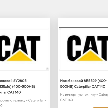
оковой 6Y2805
Нож боковой 8E5529 (400-
235х16) (400-500HB)
500HB) Caterpillar CAT 140
illar CAT 140
На импортную технику - Caterpi
CAT 140
ортную технику - Caterpillar -
40