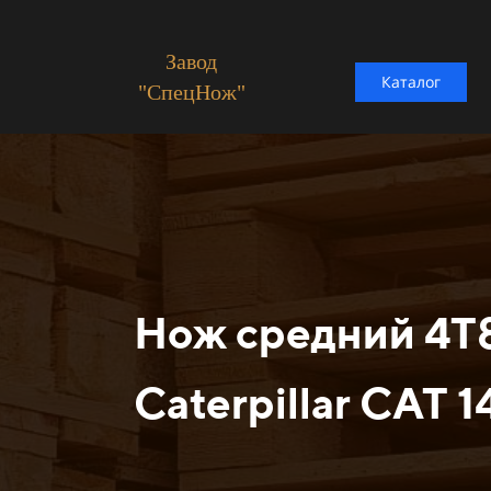
Завод
Каталог
"СпецНож"
Нож средний 4T
Caterpillar CAT 1