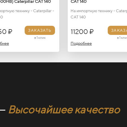
00HB) Caterpillar CAT 140
CAT 140
ортную технику - Caterpillar -
На импортную технику - Caterpi
40
CAT 140
50 ₽
11200 ₽
ЗАКАЗАТЬ
ЗАКАЗ
в 1 клик
в 1 кли
бнее
Подробнее
 —
Высочайшее качество