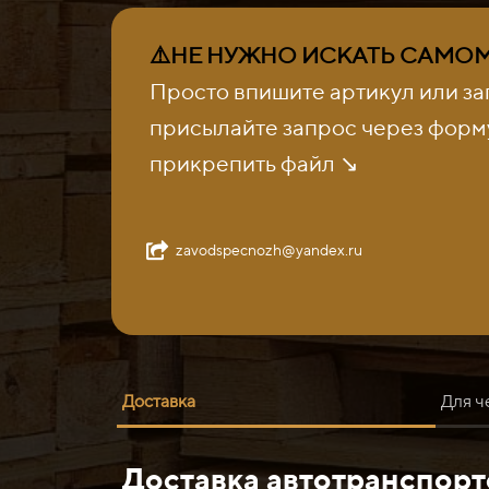
⚠️НЕ НУЖНО ИСКАТЬ САМОМУ
Просто впишите артикул или за
присылайте запрос через форму
прикрепить файл ↘️
zavodspecnozh@yandex.ru
Доставка
Для ч
Доставка автотранспор
Нож средний 4T8317 (400-500HB) Caterpillar