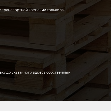
ки площадок и работы с материалами, такими
чивает его долговечность и устойчивость к
о транспортной компании только за
вку до указанного адреса собственным