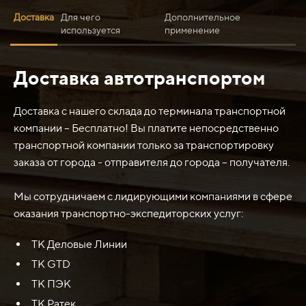
Доставка
Для чего
Дополнительное
используется
применение
Доставка автотранспортом
Нож среднего размера 41E-72-15251 (1220x406x40)
(ИМПОРТ 400-500HB) используется в качестве
запасной части для экскаватора Komatsu WD 600. Он
Доставка с нашего склада до терминала транспортной
служит для резки и отрыва грунта, камней и других
компании – Бесплатно! Вы платите непосредственно
материалов во время выполнения земляных работ. Нож
транспортной компании только за транспортировку
обладает высокой износостойкостью благодаря своей
заказа от города - отправителя до города – получателя.
твердости (от 400 до 500 HB), что позволяет
увеличить его срок службы и уменьшить затраты на его
Мы сотрудничаем с лидирующими компаниями в сфере
замену.
оказания транспортно-экспедиторских услуг:
ТК Деловые Линии
ТК GTD
ТК ПЭК
ТК Ратек