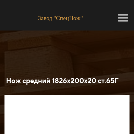
Завод "СпецНож"
Нож средний 1826х200х20 ст.65Г