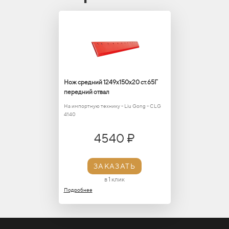
Нож средний 1249х150х20 ст.65Г
передний отвал
На импортную технику - Liu Gong - СLG
4140
4540 ₽
ЗАКАЗАТЬ
в 1 клик
Подробнее