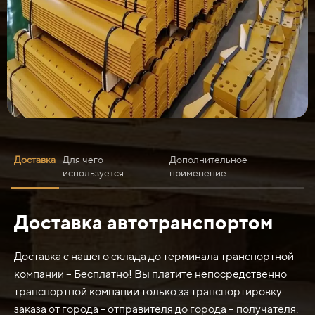
Доставка
Для чего
Дополнительное
используется
применение
Доставка автотранспортом
Нож средний 1826х200х20 ст.65Г может быть
использован для различных целей в зависимости от его
конструкции и применения. Вот некоторые возможные
Доставка с нашего склада до терминала транспортной
применения:
компании – Бесплатно! Вы платите непосредственно
транспортной компании только за транспортировку
1. Кухонное использование: этот нож может
заказа от города - отправителя до города – получателя.