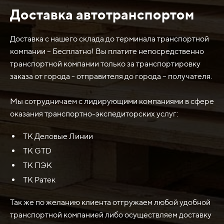
Доставка автотранспортом
Нож отвала 123/05115 2450х130х16 (400-500HB) JCB
4CX используется в строительной и дорожной технике,
а именно на погрузчиках-экскаваторах JCB 4CX.
Доставка с нашего склада до терминала транспортной
компании – Бесплатно! Вы платите непосредственно
Основное применение данного ножа - очистка
транспортной компании только за транспортировку
открытых площадок от снега, грунта, гравия и других
заказа от города - отправителя до города – получателя.
нежелательных материалов. Нож отвала
прикрепляется к специальному механизму на
Мы сотрудничаем с лидирующими компаниями в сфере
передней части погрузчика и позволяет с легкостью
оказания транспортно-экспедиторских услуг:
срезать ненужные материалы, а затем сдвинуть их в
ТК Деловые Линии
сторону.
ТК GTD
Нож отвала изготовлен из прочного материала с
ТК ПЭК
высокой твердостью (400-500 HB), что обеспечивает
ТК Ратек
долгий срок службы и износоустойчивость при
выполнении тяжелой работы. Он также имеет
Так же по желанию клиента отгружаем любой удобной
определенные размеры (2450х130х16), которые
транспортной компанией либо осуществляем доставку