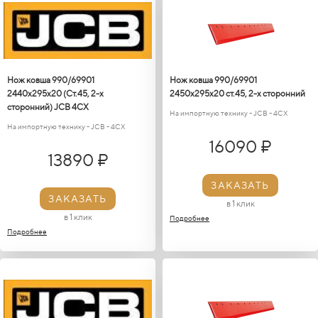
Нож ковша 990/69901
Нож ковша 990/69901
2440х295х20 (Ст.45, 2-х
2450х295х20 ст.45, 2-х сторонний
сторонний) JCB 4CX
На импортную технику - JCB - 4CX
На импортную технику - JCB - 4CX
16090 ₽
13890 ₽
ЗАКАЗАТЬ
ЗАКАЗАТЬ
в 1 клик
в 1 клик
Подробнее
Подробнее