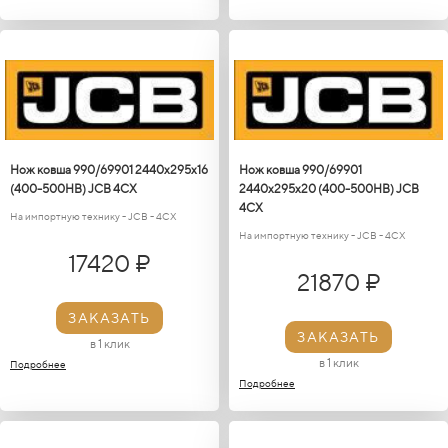
Нож ковша 990/69901 2440х295х16
Нож ковша 990/69901
(400-500НВ) JCB 4CX
2440х295х20 (400-500HB) JCB
4CX
На импортную технику - JCB - 4CX
На импортную технику - JCB - 4CX
17420 ₽
21870 ₽
ЗАКАЗАТЬ
ЗАКАЗАТЬ
в 1 клик
в 1 клик
Подробнее
Подробнее