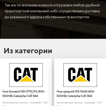
Так же по желанию клиента отгружаем любой удобной
транспортной компанией либо осуществляем доставку
до указанного адреса собственным транспортом.
Из категории
Нож боковой 138-0792/93 (400-
Нож средний 135-9668 (400-
500HB) Caterpillar САТ 844
500HB) Caterpillar САТ 844
На импортную технику - Caterpillar - САТ
На импортную технику - Caterpillar - САТ