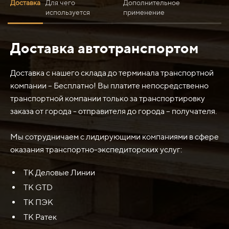
Доставка
Для чего
Дополнительное
используется
применение
Доставка автотранспортом
Нож опорный 185-6509 (400-500HB) Caterpillar САТ
844 используется для автогрейдеров Caterpillar, таких
как САТ 844, для работы с грунтом, разравнивания
Доставка с нашего склада до терминала транспортной
дорог и других похожих задач. Он предназначен для
компании – Бесплатно! Вы платите непосредственно
опоры и поддержки передней части автогрейдера,
транспортной компании только за транспортировку
обеспечивая стабильность и улучшенную работу.
заказа от города - отправителя до города – получателя.
Мы сотрудничаем с лидирующими компаниями в сфере
оказания транспортно-экспедиторских услуг:
ТК Деловые Линии
ТК GTD
ТК ПЭК
ТК Ратек