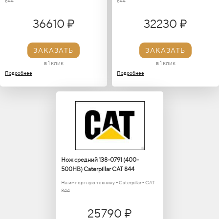
844
844
36610 ₽
32230 ₽
ЗАКАЗАТЬ
ЗАКАЗАТЬ
в 1 клик
в 1 клик
Подробнее
Подробнее
Нож средний 138-0791 (400-
500HB) Caterpillar САТ 844
На импортную технику - Caterpillar - САТ
844
25790 ₽