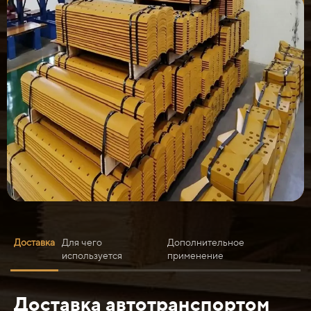
Доставка
Для чего
Дополнительное
используется
применение
Доставка автотранспортом
Нож ковша 2500x300x20 (400-500HB) SDLG LG 936L