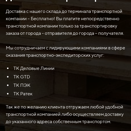
используется для замены или ремонта поврежденного
ножа ковша на погрузчике LG 936L производства
Доставка с нашего склада до терминала транспортной
SDLG. Нож ковша является износоустойчивым
компании – Бесплатно! Вы платите непосредственно
компонентом, который применяется для скарификации,
транспортной компании только за транспортировку
разрыхления и срезания грунта, камней и других
заказа от города - отправителя до города – получателя.
материалов, которые погрузчик должен перевозить
или срезать. Ножи ковша должны быть прочными и
Мы сотрудничаем с лидирующими компаниями в сфере
долговечными, чтобы обеспечить эффективную работу
оказания транспортно-экспедиторских услуг:
погрузчика без необходимости частой замены или
ТК Деловые Линии
ремонта.
ТК GTD
ТК ПЭК
ТК Ратек
Так же по желанию клиента отгружаем любой удобной
транспортной компанией либо осуществляем доставку
до указанного адреса собственным транспортом.