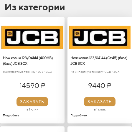
Из категории
Нож ковша 123/04144 (400НВ)
Нож ковша 123/04144 (Ст.45) (база)
(база) JCB 3CX
JCB 3CX
На импортную технику - JCB - 3CX
На импортную технику - JCB - 3CX
14590 ₽
9440 ₽
ЗАКАЗАТЬ
ЗАКАЗАТЬ
в 1 клик
в 1 клик
Подробнее
Подробнее