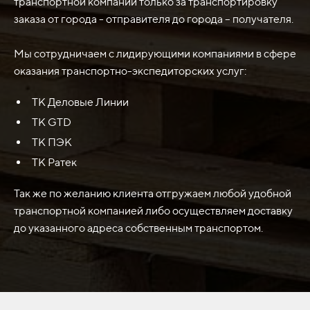
транспортной компании только за транспортировку
восстановить функциональность и эффективность
заказа от города - отправителя до города – получателя.
ковша, обеспечивая точное, надежное и безопасное
скашивание, добычу или перемещение груза.
Мы сотрудничаем с лидирующими компаниями в сфере
оказания транспортно-экспедиторских услуг:
ТК Деловые Линии
ТК GTD
ТК ПЭК
ТК Ратек
Так же по желанию клиента отгружаем любой удобной
транспортной компанией либо осуществляем доставку
до указанного адреса собственным транспортом.