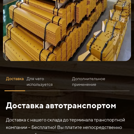
Доставка
Для чего
Дополнительное
используется
применение
Доставка автотранспортом
Нож ковша 123/04144 размерами 2350х200х20 мм
используется в качестве ремонтного элемента для
замены изношенного или поврежденного ножа на
Доставка с нашего склада до терминала транспортной
ковше различных грузоподъемных машин, таких как
компании – Бесплатно! Вы платите непосредственно
экскаваторы, погрузчики и т.д. Этот нож помогает