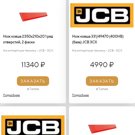
Нож ковша 2350х210х20 1 ряд
Нож ковша 331/49470 (400НВ)
отверстий, 2 фаски
(база) JCB 3CX
На импортную технику - JCB - 3CX
На импортную технику - JCB - 3CX
11340 ₽
4990 ₽
ЗАКАЗАТЬ
ЗАКАЗАТЬ
в 1 клик
в 1 клик
Подробнее
Подробнее