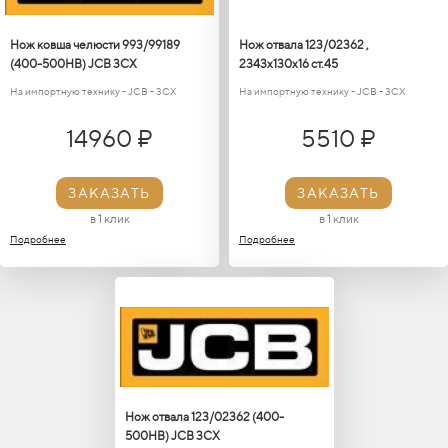
Нож ковша челюсти 993/99189
Нож отвала 123/02362 ,
(400-500HB) JCB 3CX
2343х130х16 ст.45
На импортную технику - JCB - 3CX
На импортную технику - JCB - 3CX
14960 ₽
5510 ₽
ЗАКАЗАТЬ
ЗАКАЗАТЬ
в 1 клик
в 1 клик
Подробнее
Подробнее
Нож отвала 123/02362 (400-
500HB) JCB 3CX