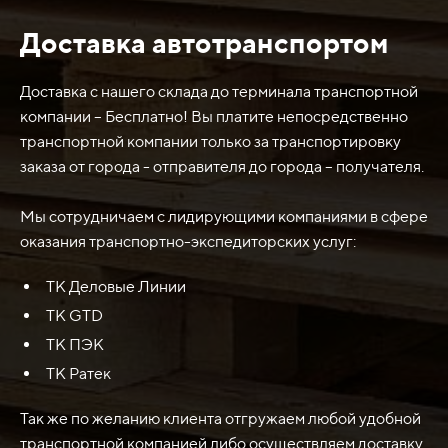
Доставка автотранспортом
Нож боковой 540х320х40 (Ст.65Г) Shehwa SD 8
обычно используется в промышленности и
строительстве для различных задач, таких как резка
Доставка с нашего склада до терминала транспортной
металлических листов, формирование и обработка
компании – Бесплатно! Вы платите непосредственно
различных материалов, включая пластик и дерево.
транспортной компании только за транспортировку
Этот нож имеет высокую прочность и остроту, что
заказа от города - отправителя до города – получателя.
делает его идеальным инструментом для точных и
качественных работ.
Мы сотрудничаем с лидирующими компаниями в сфере
оказания транспортно-экспедиторских услуг:
ТК Деловые Линии
ТК GTD
ТК ПЭК
ТК Ратек
Так же по желанию клиента отгружаем любой удобной
транспортной компанией либо осуществляем доставку