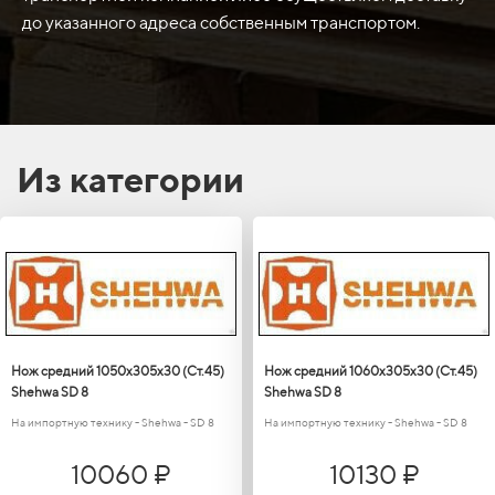
до указанного адреса собственным транспортом.
Из категории
Нож средний 1050х305х30 (Ст.45)
Нож средний 1060х305х30 (Ст.45)
Shehwa SD 8
Shehwa SD 8
На импортную технику - Shehwa - SD 8
На импортную технику - Shehwa - SD 8
10060 ₽
10130 ₽