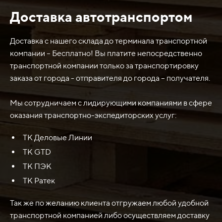
Доставка автотранспортом
Нож боковой 10303798/10303800 (400-500HB)
Liebherr PR 764L используется в качестве замены или
запасной части для техники Liebherr PR 764L. Этот нож
Доставка с нашего склада до терминала транспортной
предназначен для использования на бульдозерах и
компании – Бесплатно! Вы платите непосредственно
служит для рыхления и перемещения грунта и
транспортной компании только за транспортировку
материалов. Он имеет высокую твердость (400-
заказа от города - отправителя до города – получателя.
500HB), что обеспечивает устойчивость к износу и
длительный срок службы. Нож боковой также обладает
Мы сотрудничаем с лидирующими компаниями в сфере
высокой прочностью, чтобы выдерживать большие
оказания транспортно-экспедиторских услуг:
нагрузки и обеспечивать эффективную работу машины.
ТК Деловые Линии
ТК GTD
ТК ПЭК
ТК Ратек
Так же по желанию клиента отгружаем любой удобной
транспортной компанией либо осуществляем доставку