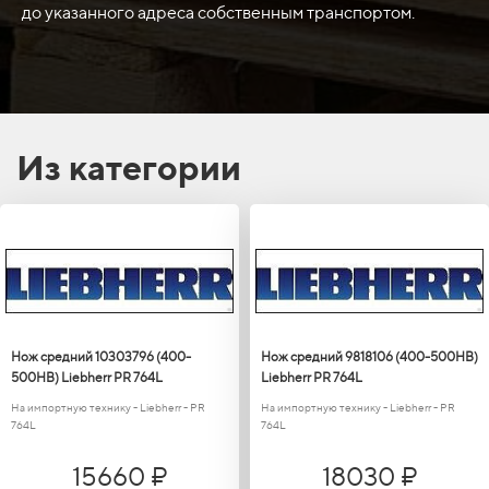
до указанного адреса собственным транспортом.
Из категории
Нож средний 10303796 (400-
Нож средний 9818106 (400-500HB)
500HB) Liebherr PR 764L
Liebherr PR 764L
На импортную технику - Liebherr - PR
На импортную технику - Liebherr - PR
764L
764L
15660 ₽
18030 ₽