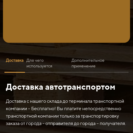
Доставка
Для чего
Дополнительное
используется
применение
Доставка автотранспортом
Нож 1260х190х20 ДЗ-98 нового образца резцовый
используется для различных режущих операций, таких
как резка, нарезка, обработка материалов. Он может
Доставка с нашего склада до терминала транспортной
использоваться в промышленности, строительстве,
компании – Бесплатно! Вы платите непосредственно
ремонтных работах, а также в быту.
транспортной компании только за транспортировку
заказа от города - отправителя до города – получателя.
Некоторые из областей применения ножа