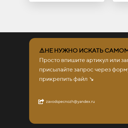
⚠️НЕ НУЖНО ИСКАТЬ САМОМУ
Просто впишите артикул или за
присылайте запрос через форму
прикрепить файл ↘️
zavodspecnozh@yandex.ru