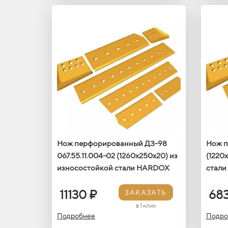
Нож перфорированный ДЗ-98
Нож 
067.55.11.004-02 (1260х250х20) из
(1220
износостойкой стали HARDOX
стал
11130 ₽
68
ЗАКАЗАТЬ
в 1 клик
Подробнее
Подро