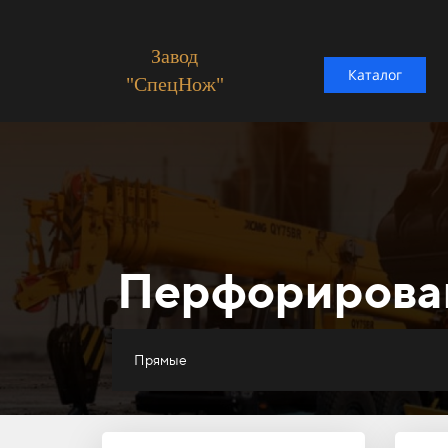
Завод
Каталог
"СпецНож"
Перфорирова
Прямые