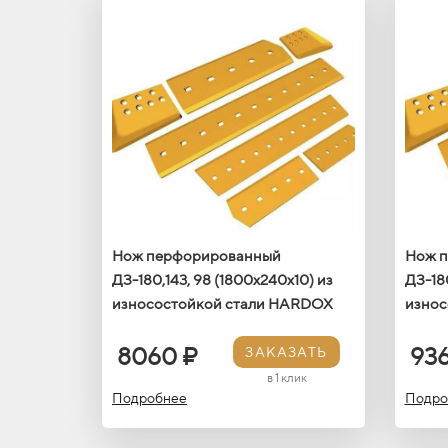
Нож перфорированный
Нож 
ДЗ-180,143, 98 (1800х240х10) из
ДЗ-180
износостойкой стали HARDOX
износ
8060 ₽
93
ЗАКАЗАТЬ
в 1 клик
Подробнее
Подро