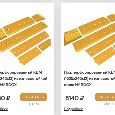
перфорированный КДМ
Нож перфорированный КД
х240х12) из износостойкой
(1525х240х12) из износосто
и HARDOX
стали HARDOX
30 ₽
8140 ₽
ЗАКАЗАТЬ
ЗАКАЗА
в 1 клик
в 1 клик
бнее
Подробнее