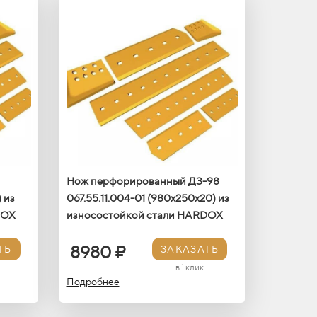
Нож перфорированный ДЗ-98
 из
067.55.11.004-01 (980х250х20) из
DOX
износостойкой стали HARDOX
8980 ₽
ТЬ
ЗАКАЗАТЬ
в 1 клик
Подробнее