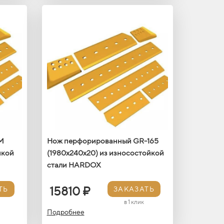
М
Нож перфорированный GR-165
йкой
(1980х240х20) из износостойкой
стали HARDOX
15810 ₽
ТЬ
ЗАКАЗАТЬ
в 1 клик
Подробнее