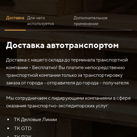
Доставка
Для чего
Дополнительное
используется
применение
Доставка автотранспортом
Гайка крепления ножа М20 используется для
крепления ножа или лезвия с резьбой М20 на
соответствующем инструменте или оборудовании. Она
Доставка с нашего склада до терминала транспортной
помогает обеспечить надежное и прочное соединение
компании – Бесплатно! Вы платите непосредственно
между ножом и инструментом, что предотвращает его
транспортной компании только за транспортировку
откручивание или выпадение во время работы. Гайка
заказа от города - отправителя до города – получателя.
крепления ножа М20 может использоваться,
например, на мясорубках, электрических пилках,
Мы сотрудничаем с лидирующими компаниями в сфере
лобзиках или других инструментах, где необходимо
оказания транспортно-экспедиторских услуг:
крепление ножа с резьбой М20.
ТК Деловые Линии
ТК GTD